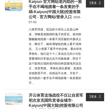
Kaiyun·官方网站老内助的一敌
【更多...】
手在不竭地搓着一条发黄的手
绢-Kaiyun(中国大陆)控股有限
公司 - 官方网站/登录入口
2026-
07-03
八路军同道，前边的小径往上走是山神
庙，穿畴昔就能绕到鬼子的背后。老内助
颤巍巍地指着一条看不清至极的羊肠演义
念，蟾光下，她布满皱纹的脸上看不清神
态。 王小虎紧了紧手中的步枪，看向班长
李铁柱。他们这个十二东说念主的小分队
需要绕到日军据点后方试验偷袭，而目下
这个陡然出现的老内助自称是腹地东说念
主，得意带路。 李铁柱眉头紧锁，直观告
诉他那里不对，但他说不出来。月色下，
老内助的一敌手在不竭地搓着一条发黄的
手...
开云体育这场战役不仅让自若军
【更多...】
初次攻克国民党省会城市-
Kaiyun(中国大陆)控股有限公司