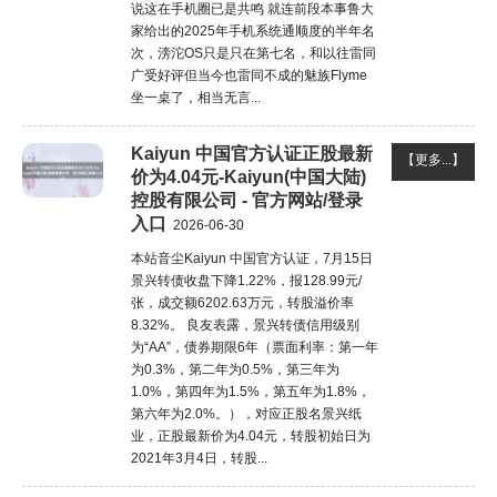
说这在手机圈已是共鸣 就连前段本事鲁大
家给出的2025年手机系统通顺度的半年名
次，滂沱OS只是只在第七名，和以往雷同
广受好评但当今也雷同不成的魅族Flyme
坐一桌了，相当无言...
Kaiyun 中国官方认证正股最新
【更多...】
价为4.04元-Kaiyun(中国大陆)
控股有限公司 - 官方网站/登录
入口
2026-06-30
本站音尘Kaiyun 中国官方认证，7月15日
景兴转债收盘下降1.22%，报128.99元/
张，成交额6202.63万元，转股溢价率
8.32%。 良友表露，景兴转债信用级别
为“AA”，债券期限6年（票面利率：第一年
为0.3%，第二年为0.5%，第三年为
1.0%，第四年为1.5%，第五年为1.8%，
第六年为2.0%。），对应正股名景兴纸
业，正股最新价为4.04元，转股初始日为
2021年3月4日，转股...