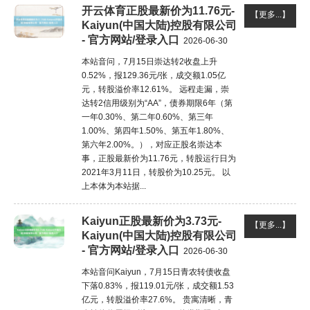
开云体育正股最新价为11.76元-
【更多...】
Kaiyun(中国大陆)控股有限公司
- 官方网站/登录入口
2026-06-30
本站音问，7月15日崇达转2收盘上升
0.52%，报129.36元/张，成交额1.05亿
元，转股溢价率12.61%。 远程走漏，崇
达转2信用级别为“AA”，债券期限6年（第
一年0.30%、第二年0.60%、第三年
1.00%、第四年1.50%、第五年1.80%、
第六年2.00%。），对应正股名崇达本
事，正股最新价为11.76元，转股运行日为
2021年3月11日，转股价为10.25元。 以
上本体为本站据...
Kaiyun正股最新价为3.73元-
【更多...】
Kaiyun(中国大陆)控股有限公司
- 官方网站/登录入口
2026-06-30
本站音问Kaiyun，7月15日青农转债收盘
下落0.83%，报119.01元/张，成交额1.53
亿元，转股溢价率27.6%。 贵寓清晰，青