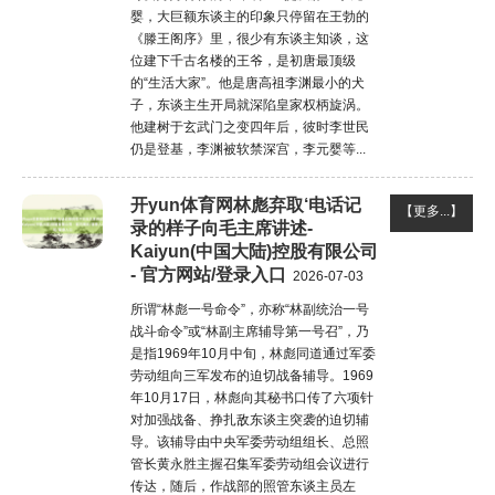
婴，大巨额东谈主的印象只停留在王勃的
《滕王阁序》里，很少有东谈主知谈，这
位建下千古名楼的王爷，是初唐最顶级
的“生活大家”。他是唐高祖李渊最小的犬
子，东谈主生开局就深陷皇家权柄旋涡。
他建树于玄武门之变四年后，彼时李世民
仍是登基，李渊被软禁深宫，李元婴等...
开yun体育网林彪弃取‘电话记
【更多...】
录的样子向毛主席讲述-
Kaiyun(中国大陆)控股有限公司
- 官方网站/登录入口
2026-07-03
所谓“林彪一号命令”，亦称“林副统治一号
战斗命令”或“林副主席辅导第一号召”，乃
是指1969年10月中旬，林彪同道通过军委
劳动组向三军发布的迫切战备辅导。1969
年10月17日，林彪向其秘书口传了六项针
对加强战备、挣扎敌东谈主突袭的迫切辅
导。该辅导由中央军委劳动组组长、总照
管长黄永胜主握召集军委劳动组会议进行
传达，随后，作战部的照管东谈主员左