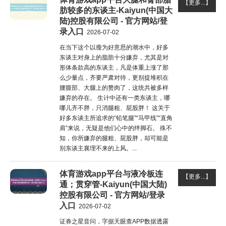
【更多...】
肪较多的东谈主-Kaiyun(中国大
陆)控股有限公司 - 官方网站/登
录入口
2026-07-02
在当下这个以瘦为好意思的潮水中，好多
东谈主对身上的脂肪十分嫌弃，尤其是对
形体条款高的东谈主，凡是体重上涨了那
么少量点，齐要严肃对待，更别提堆积在
腰腹部、大腿上的赘肉了，这统共被多样
嫌弃的存在。 生计中还有一类东谈主，哪
哪儿齐不胖，只消腿粗、屁股胖！ 这关于
好多东谈主所追求的“铅笔腿”“马甲线”“直角
肩”来说，无疑是他们心中的绊脚石。 殊不
知，你所嫌弃的腿粗、屁股胖，却可能是
别东谈主襄理不来的上风。...
体育游戏app平台与液冷板连
【更多...】
通；贯穿管-Kaiyun(中国大陆)
控股有限公司 - 官方网站/登录
入口
2026-07-02
证券之星音问，字据天眼查APP数据透露