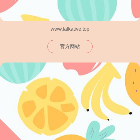
www.talkative.top
官方网站