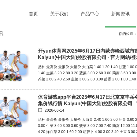
首页
关于我们
产品中心
新闻资讯
讯
你的位置：
开yun体育网2025年6月17日内蒙赤峰西城市
Kaiyun(中国大陆)控股有限公司 - 官方网站/
品种 最高价 最廉价 大量价 大白菜 1.40 1.20 1.40 甘蓝 1.00 0.80
1.40 生菜 3.20 2.80 3.20 菠菜 3.00 2.60 3.00 茼蒿 3.60 3.00
芥菜 2.60 2.40 2.60 韭菜 3.00 2.80 3.00 茴香 2.00 1.00 1.40
体育游戏app平台2025年6月17日北京京丰
集价钱行情-Kaiyun(中国大陆)控股有限公司 
口
2026-06-14
品种 最高价 最廉价 大量价 大白菜 2.40 1.60 2.00 油菜 3.60 2.8
3.00 生菜 3.60 3.00 3.60 菠菜 8.00 7.00 7.40 茼蒿 12.00 11.
4.20 洋白菜 3.00 1.60 2.00 胡萝卜 4.00 3.00 3.40 土豆 3.00 2.