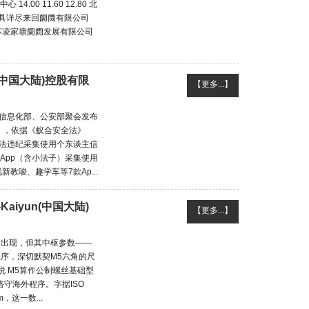
00 11.60 12.80 北
坊农家具详尽来回阛阓有限公司
4.00 江苏凌家塘阛阓发展有限公司
(中国大陆)控股有限
【更多...】
和信息化部、公安部聚会发布
》，依据《蚁合安全法》
坐法违纪采集使用个东谈主信
App（含小法子）采集使用
教唆、趣学车等7款Ap...
iyun(中国大陆)
【更多...】
为出现，但其中枢参数——
程序，深切默契M5六角的尺
说 M5算作公制螺丝基础型
守海外程序。字据ISO
，这一数...