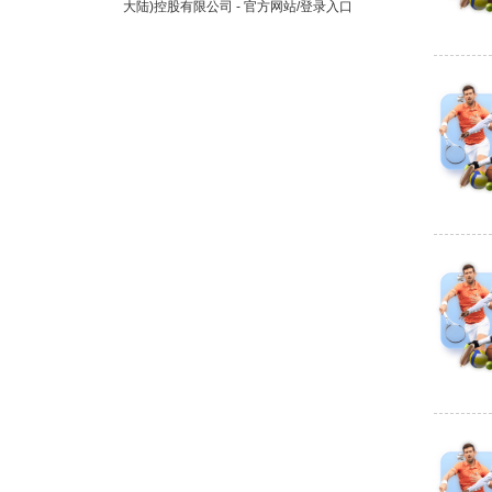
大陆)控股有限公司 - 官方网站/登录入口