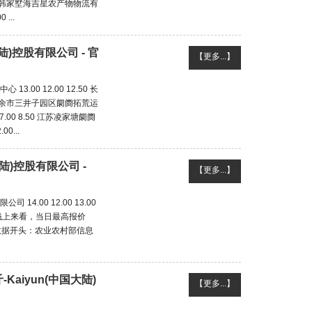
90 天津韩家墅海吉星农产物物流有
...
大陆)控股有限公司 - 官
【更多...】
00 12.00 12.50 长
0 扶余市三井子园区阛阓拓荒运
7.00 8.50 江苏凌家塘阛阓
0...
国大陆)控股有限公司 -
【更多...】
4.00 12.00 13.00
钱上来看，当日最高报价
斤。 数据开头：农业农村部信息
Kaiyun(中国大陆)
【更多...】