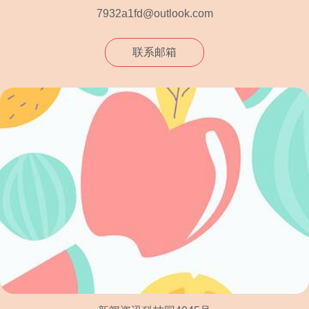
7932a1fd@outlook.com
联系邮箱