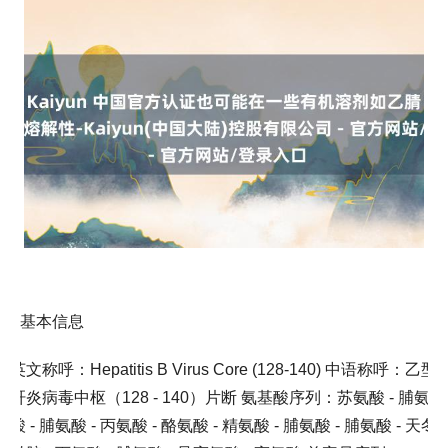
基本信息
英文称呼：Hepatitis B Virus Core (128-140) 中语称呼：乙型
肝炎病毒中枢（128 - 140）片断 氨基酸序列：苏氨酸 - 脯氨
酸 - 脯氨酸 - 丙氨酸 - 酪氨酸 - 精氨酸 - 脯氨酸 - 脯氨酸 - 天冬