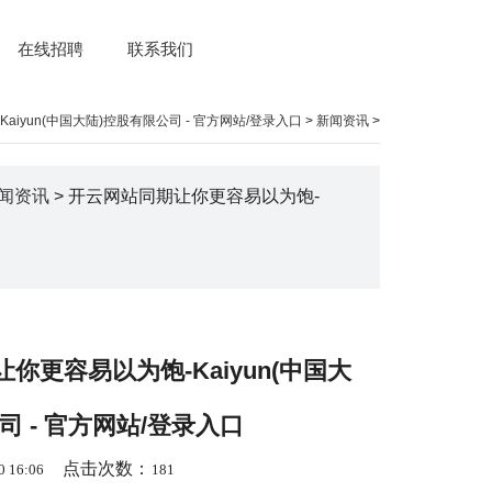
在线招聘
联系我们
Kaiyun(中国大陆)控股有限公司 - 官方网站/登录入口
>
新闻资讯
>
闻资讯
> 开云网站同期让你更容易以为饱-
你更容易以为饱-Kaiyun(中国大
司 - 官方网站/登录入口
点击次数：
0 16:06
181