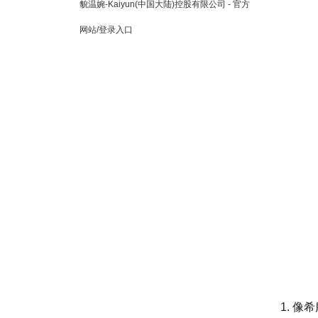
貌温婉-Kaiyun(中国大陆)控股有限公司 - 官方
网站/登录入口
1. 