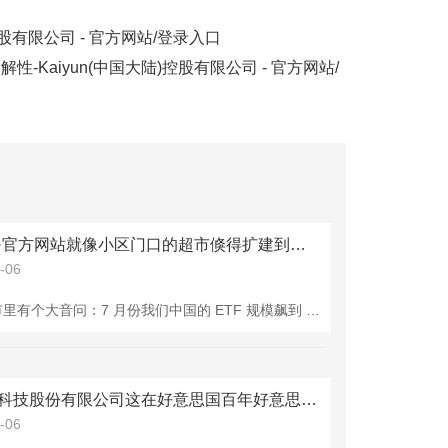
股有限公司 - 官方网站/登录入口
-Kaiyun(中国大陆)控股有限公司 - 官方网站/
Kaiyun·官方网站就像小区门口的超市倏得扩建到比近邻街的大-Kaiyun(中国大陆)控股有限公司 - 官方网站/登录入口
-06
最近股市里有个大音问：7 月份我们中国的 ETF 规模飙到 6810 亿好意思元，把日本的 6680 亿好意思元甩在了死后Kaiyun·官方网站，成了亚洲 ETF 商场的 “大哥”。这事儿听着挺玄乎，其实跟我们庸碌东说念主搭理联系不小，就像小区门口的超市倏得扩建到比近邻街的大，不仅逛着过瘾，买东西也更便捷了。 先给大伙讲解晰，ETF 到底是个啥玩意儿。其实它就像超市里的 “什锦罐头”—— 你想买生果，又拿不定成见是买苹果、梨还是橘子，罐头厂平直把这几样混在全部作念成什锦罐头，你买一罐就能尝遍通
Kaiyun科技股份有限公司这在好意思国百年好意思联储史上面一遭-Kaiyun(中国大陆)控股有限公司 - 官方网站/登录入口
-06