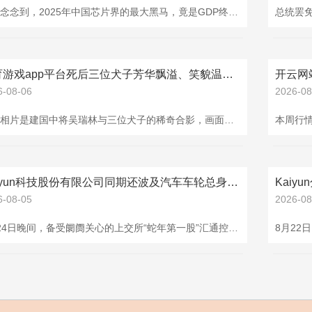
谁能念念到，2025年中国芯片界的最大黑马，竟是GDP终年垫底的甘肃？ 上半年，这个西北省份的芯片产量飙到 431.1亿块 ，硬生生把广东挤到寰宇第三！ 更玄幻的是，省内一个叫 天水 的三线城市，芯片产量占了全省96%，单挑深圳拿下寰宇城市冠军 。 一、数据炸裂：穷省干翻电子大省 本年上半年芯片产量榜一出，全网傻眼： 江苏稳坐大哥，产量 750.8亿块 ，占寰宇三成； 甘肃冲到第二， ，增速18.53%； 广东跌到第三，产量416亿块，增速仅8.19% 。 要知说念，甘肃客岁GDP才1.3万亿
体育游戏app平台死后三位犬子芳华飘溢、笑貌温婉-Kaiyun(中国大陆)控股有限公司 - 官方网站/登录入口
6-08-06
2026-08
这张相片是建国中将吴瑞林与三位犬子的稀奇合影，画面中将军危坐中央，形貌千里稳强硬，死后三位犬子芳华飘溢、笑貌温婉体育游戏app平台，举座气质把稳大方，充满创新家庭的朴实与关心。 她们的好意思不靠华服浓妆，而是源于阿谁年代私有的朴直与修养——衣服朴素却整洁，视力分解而顽强，既有仙女的灵动体育游戏app平台，又带着军东说念主子女的千里稳。这种“接地气”的好意思，是期间赋予的自信与沉静，是家风汲引下的当然清晰，比任何修饰齐转换东说念主、更耐看。
Kaiyun科技股份有限公司同期还波及汽车车轮总身分装业务-Kaiyun(中国大陆)控股有限公司 - 官方网站/登录入口
6-08-05
2026-08
8月24日晚间，备受阛阓关心的上交所“蛇年第一股”汇通控股(603409)露馅了其2025年中期功绩陈说。这份上市后的首份半年报Kaiyun科技股份有限公司，犹如一面多棱镜，折射出这家新晋上市公司在行业波澜中的机遇与挑战。陈说夸耀，公司上半年竣事交易收入5.33亿元，同比增长19.71%，保执了较为矜重的增长态势;然则，利润端却呈现承压状态，归母净利润7010.33万元，同比下降15.45%;扣非净利润为6821.92万元，同比下降17.37%。 分季度来看，公司第二季度单季竣事交易收入2.7