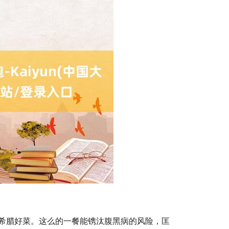
型希腊好菜。这么的一餐能镌汰腹黑病的风险，匡