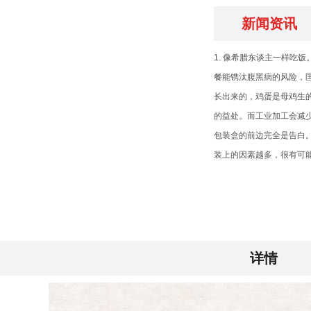
新闻资讯
1. 像希腊东谈主一样吃
餐能镌汰腹黑病的风险，匡
长出来的，鸡蛋是母鸡生
的益处。而工业加工会减少
包装盒的前边完全是告白
装上的因素越多，很有可能
详情