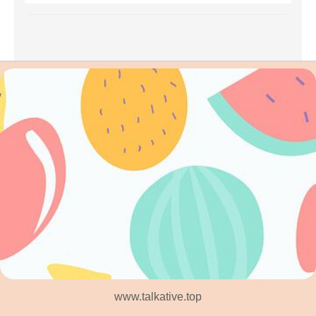
www.talkative.top