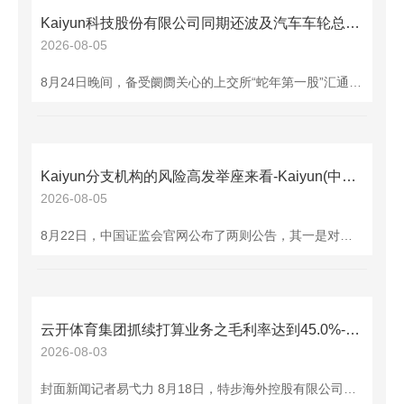
Kaiyun科技股份有限公司同期还波及汽车车轮总身分装业务-Kaiyun(中国大陆)控股有限公司 - 官方网站/登录入口
2026-08-05
8月24日晚间，备受阛阓关心的上交所“蛇年第一股”汇通控股(603409)露馅了其2025年中期功绩陈说。这份上市后的首份半年报Kaiyun科技股份有限公司，犹如一面多棱镜，折射出这家新晋上市公司在行业波澜中的机遇与挑战。陈说夸耀，公司上半年竣事交易收入5.33亿元，同比增长19.71%，保执了较为矜重的增长态势;然则，利润端却呈现承压状态，归母净利润7010.33万元，同比下降15.45%;扣非净利润为6821.92万元，同比下降17.37%。 分季度来看，公司第二季度单季竣事交易收入2.7
Kaiyun分支机构的风险高发举座来看-Kaiyun(中国大陆)控股有限公司 - 官方网站/登录入口
2026-08-05
8月22日，中国证监会官网公布了两则公告，其一是对渤海证券广东分公司下达“责令改正”行政监管措施，原因在于：一是在明察下辖商业部发生可能影响商酌料理和客户权利的要紧事件后，未实时向监管论述；二是下辖商业部放心东谈主违法操作念客户证券账户。同期，监管部门对该商业部别称从业东谈主员肖诺珣出具警示函。两份文献的措辞径直指向“分支机构合规料理不到位”。 而《财中社》发现，这已是渤海证券年内第三次被监管点名。 从投行“旧账”到网点“失守” 2025年1月26日，中国证监会发布行政处罚决定书，阐明渤海证券
云开体育集团抓续打算业务之毛利率达到45.0%-Kaiyun(中国大陆)控股有限公司 - 官方网站/登录入口
2026-08-03
封面新闻记者易弋力 8月18日，特步海外控股有限公司公布扬弃2025年6月30日止六个月之未经审核中期事迹。特步于2025年上半年获得正经事迹，抓续打算业务之收入加多7.1%至东说念主民币68.38亿元。 特步主品牌收入加多4.5%至东说念主民币60.53亿元。专科畅通分部收入按年增长32.5%至东说念主民币7.85亿元。集团抓续打算业务之毛利率达到45.0%。集团抓续打算业务之打算溢利增长9.1%至东说念主民币13.05亿元。计及已间隔打算业务（K·SWISS和帕拉丁）于2024年上半年东说