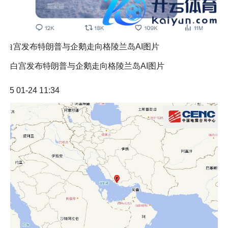
白宫发布特朗普与企鹅走向格陵兰岛AI图片
白宫发布特朗普与企鹅走向格陵兰岛AI图片
35 01-24 11:34