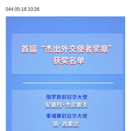
1044 05-18 10:26