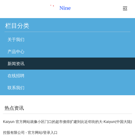
栏目分类
关于我们
产品中心
新闻资讯
在线招聘
联系我们
热点资讯
Kaiyun·官方网站就像小区门口的超市倏得扩建到比近邻街的大-Kaiyun(中国大陆)
控股有限公司 - 官方网站/登录入口