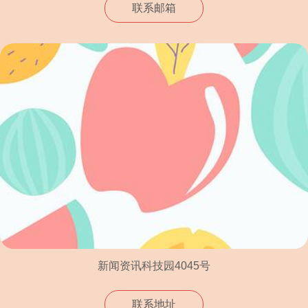
联系邮箱
新闻资讯科技园4045号
联系地址