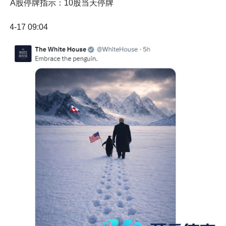
A股停牌指示：10股当天停牌
04-17 09:04