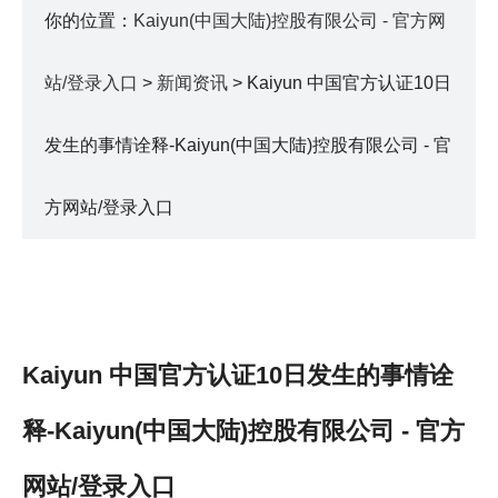
你的位置：
Kaiyun(中国大陆)控股有限公司 - 官方网
站/登录入口
>
新闻资讯
> Kaiyun 中国官方认证10日
发生的事情诠释-Kaiyun(中国大陆)控股有限公司 - 官
方网站/登录入口
Kaiyun 中国官方认证10日发生的事情诠
释-Kaiyun(中国大陆)控股有限公司 - 官方
网站/登录入口