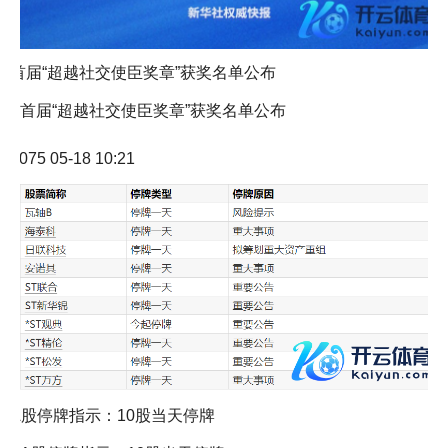
首届“超越社交使臣奖章”获奖名单公布
首届“超越社交使臣奖章”获奖名单公布
1075 05-18 10:21
A股停牌指示：10股当天停牌