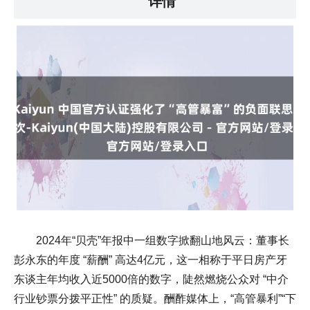
详情
2024年“贝壳”年报中一组数字掀翻山地风云：董事长
彭永东的年度 “薪酬” 高达4亿元，这一相称于平日房产牙
东谈主年均收入近5000倍的数字，陡然燃烧公众对 “中介
行业钞票分拨平正性” 的质疑。酬酢媒体上，“高管暴利”“下