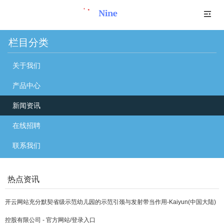
栏目分类
关于我们
产品中心
新闻资讯
在线招聘
联系我们
热点资讯
开云网站充分默契省级示范幼儿园的示范引颈与发射带当作用-Kaiyun(中国大陆)
控股有限公司 - 官方网站/登录入口