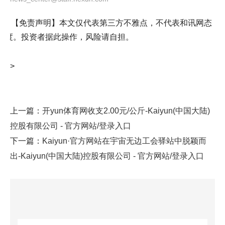
【免责声明】本文仅代表第三方不雅点，不代表和讯网态
度。投资者据此操作，风险请自担。
-->
上一篇：
开yun体育网收支2.00元/公斤-Kaiyun(中国大陆)
控股有限公司 - 官方网站/登录入口
下一篇：
Kaiyun·官方网站在宇宙无边工会驿站中脱颖而
出-Kaiyun(中国大陆)控股有限公司 - 官方网站/登录入口