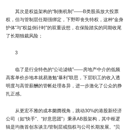
其次是权益架构的“制衡机制”——B类股虽放大投票
权，但与管制层任期强绑定，下野即丧失特权，这种“金身
护体”与“权益倒计时”的双重设想，在保险踏实的同期收尾
了长期独裁风险；
3
临了是行业特色的“公论滤镜”——房地产中介的低频
高客单价步地本就易激勉“暴利”联思，下层职工的收入透
明度与高管薪酬的管帐处理各异，进一步激化了公众的挣
扎正感。
从更宏不雅的成本阛阓视角，跳动30%的港股新经济
公司（如“快手”、“好意思团”）秉承AB股架构，其中枢逻
辑是均衡首创东谈主/管制层戒指权与公司长期发展。“贝