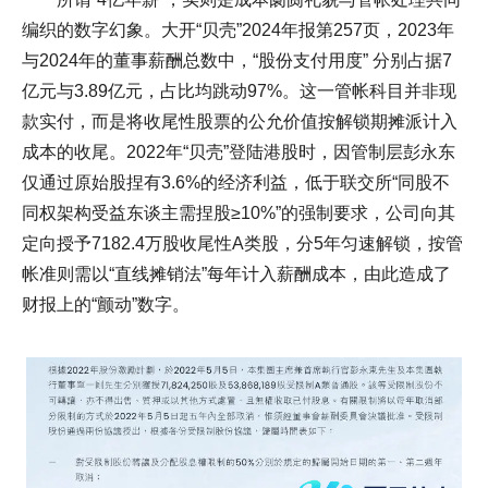
编织的数字幻象。大开“贝壳”2024年报第257页，2023年
与2024年的董事薪酬总数中，“股份支付用度” 分别占据7
亿元与3.89亿元，占比均跳动97%。这一管帐科目并非现
款实付，而是将收尾性股票的公允价值按解锁期摊派计入
成本的收尾。2022年“贝壳”登陆港股时，因管制层彭永东
仅通过原始股捏有3.6%的经济利益，低于联交所“同股不
同权架构受益东谈主需捏股≥10%”的强制要求，公司向其
定向授予7182.4万股收尾性A类股，分5年匀速解锁，按管
帐准则需以“直线摊销法”每年计入薪酬成本，由此造成了
财报上的“颤动”数字。