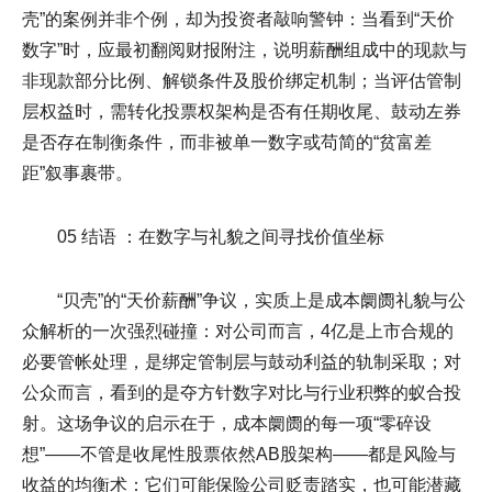
壳”的案例并非个例，却为投资者敲响警钟：当看到“天价
数字”时，应最初翻阅财报附注，说明薪酬组成中的现款与
非现款部分比例、解锁条件及股价绑定机制；当评估管制
层权益时，需转化投票权架构是否有任期收尾、鼓动左券
是否存在制衡条件，而非被单一数字或苟简的“贫富差
距”叙事裹带。
05 结语 ：在数字与礼貌之间寻找价值坐标
“贝壳”的“天价薪酬”争议，实质上是成本阛阓礼貌与公
众解析的一次强烈碰撞：对公司而言，4亿是上市合规的
必要管帐处理，是绑定管制层与鼓动利益的轨制采取；对
公众而言，看到的是夺方针数字对比与行业积弊的蚁合投
射。这场争议的启示在于，成本阛阓的每一项“零碎设
想”——不管是收尾性股票依然AB股架构——都是风险与
收益的均衡术：它们可能保险公司贬责踏实，也可能潜藏