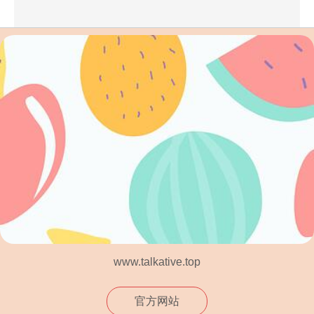
www.talkative.top
官方网站