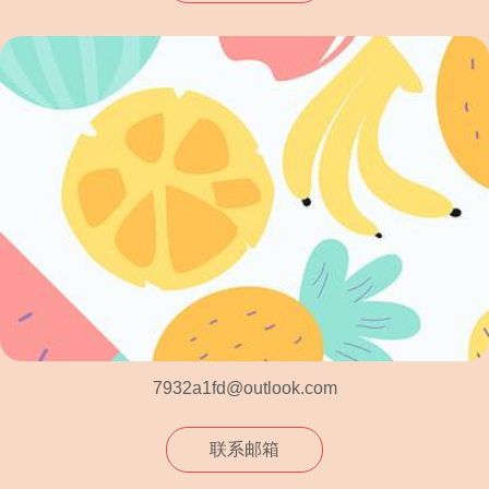
7932a1fd@outlook.com
联系邮箱