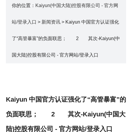
你的位置：
Kaiyun(中国大陆)控股有限公司 - 官方网
站/登录入口
>
新闻资讯
> Kaiyun 中国官方认证强化
了“高管暴富”的负面联思； 2 其次-Kaiyun(中
国大陆)控股有限公司 - 官方网站/登录入口
Kaiyun 中国官方认证强化了“高管暴富”的
负面联思； 2 其次-Kaiyun(中国大
陆)控股有限公司 - 官方网站/登录入口