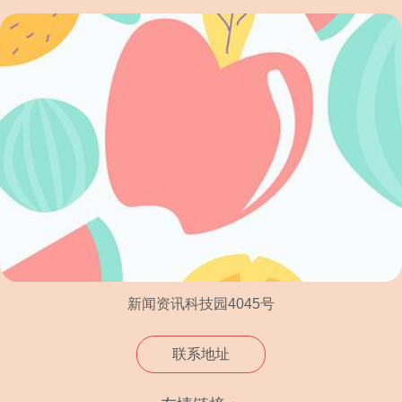
新闻资讯科技园4045号
联系地址