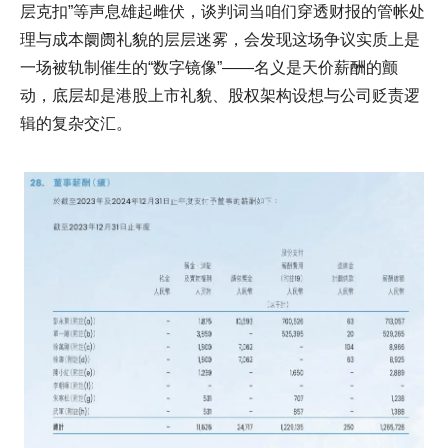
层克扣”等声息雄起雌伏，谈判词当咱们穿透财报的管帐处
理与成本阛阓礼貌的层层迷雾，会发现这场争议实质上是
一场被轨制催生的“数字镜像”——名义是天价薪酬的颤
动，底层却是港股上市礼貌、股权架构设想与公司贬责逻
辑的复杂交汇。