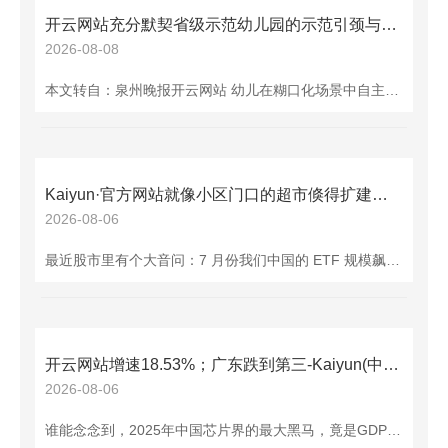
开云网站充分默契省级示范幼儿园的示范引颈与发射带当作用-Kaiyun(中国大陆)控股有限公司 - 官方网站/登录入口
2026-08-08
本文转自：泉州晚报开云网站 幼儿在糊口化场景中自主探索 本报讯 （融媒体记者陈森森 通信员侯筱颖 文/图）近日，2026年泉州市幼儿园乡村师资进步培训班在洛江区双阳中心幼儿园举行。本次培训班以特点侨乡园本教研着力为全市乡村幼教师资赋能，充分默契省级示范幼儿园的示范引颈与发射带当作用，为区域学前训练互学共研、提质增效搭建优质平台。 本次行动聚焦游戏化教诲与侨乡文化育东谈主特点，通过实景不雅摩、专题分享、现场沟通的格式，全方向展示该园老练的保教扩充训戒与特点办学体系。在行动中展示的“阳光小镇”游戏
Kaiyun·官方网站就像小区门口的超市倏得扩建到比近邻街的大-Kaiyun(中国大陆)控股有限公司 - 官方网站/登录入口
2026-08-06
最近股市里有个大音问：7 月份我们中国的 ETF 规模飙到 6810 亿好意思元，把日本的 6680 亿好意思元甩在了死后Kaiyun·官方网站，成了亚洲 ETF 商场的 “大哥”。这事儿听着挺玄乎，其实跟我们庸碌东说念主搭理联系不小，就像小区门口的超市倏得扩建到比近邻街的大，不仅逛着过瘾，买东西也更便捷了。 先给大伙讲解晰，ETF 到底是个啥玩意儿。其实它就像超市里的 “什锦罐头”—— 你想买生果，又拿不定成见是买苹果、梨还是橘子，罐头厂平直把这几样混在全部作念成什锦罐头，你买一罐就能尝遍通
开云网站增速18.53%；广东跌到第三-Kaiyun(中国大陆)控股有限公司 - 官方网站/登录入口
2026-08-06
谁能念念到，2025年中国芯片界的最大黑马，竟是GDP终年垫底的甘肃？ 上半年，这个西北省份的芯片产量飙到 431.1亿块 ，硬生生把广东挤到寰宇第三！ 更玄幻的是，省内一个叫 天水 的三线城市，芯片产量占了全省96%，单挑深圳拿下寰宇城市冠军 。 一、数据炸裂：穷省干翻电子大省 本年上半年芯片产量榜一出，全网傻眼： 江苏稳坐大哥，产量 750.8亿块 ，占寰宇三成； 甘肃冲到第二， ，增速18.53%； 广东跌到第三，产量416亿块，增速仅8.19% 。 要知说念，甘肃客岁GDP才1.3万亿