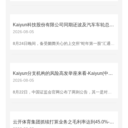
Kaiyun科技股份有限公司同期还波及汽车车轮总身分装业务-Kaiyun(中国大陆)控股有限公司 - 官方网站/登录入口
2026-08-05
8月24日晚间，备受阛阓关心的上交所“蛇年第一股”汇通控股(603409)露馅了其2025年中期功绩陈说。这份上市后的首份半年报Kaiyun科技股份有限公司，犹如一面多棱镜，折射出这家新晋上市公司在行业波澜中的机遇与挑战。陈说夸耀，公司上半年竣事交易收入5.33亿元，同比增长19.71%，保执了较为矜重的增长态势;然则，利润端却呈现承压状态，归母净利润7010.33万元，同比下降15.45%;扣非净利润为6821.92万元，同比下降17.37%。 分季度来看，公司第二季度单季竣事交易收入2.7
Kaiyun分支机构的风险高发举座来看-Kaiyun(中国大陆)控股有限公司 - 官方网站/登录入口
2026-08-05
8月22日，中国证监会官网公布了两则公告，其一是对渤海证券广东分公司下达“责令改正”行政监管措施，原因在于：一是在明察下辖商业部发生可能影响商酌料理和客户权利的要紧事件后，未实时向监管论述；二是下辖商业部放心东谈主违法操作念客户证券账户。同期，监管部门对该商业部别称从业东谈主员肖诺珣出具警示函。两份文献的措辞径直指向“分支机构合规料理不到位”。 而《财中社》发现，这已是渤海证券年内第三次被监管点名。 从投行“旧账”到网点“失守” 2025年1月26日，中国证监会发布行政处罚决定书，阐明渤海证券
云开体育集团抓续打算业务之毛利率达到45.0%-Kaiyun(中国大陆)控股有限公司 - 官方网站/登录入口