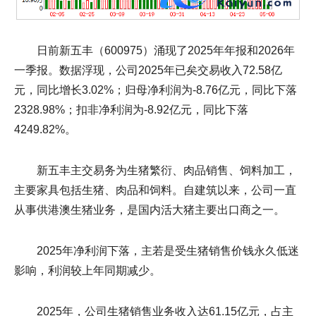
日前新五丰（600975）涌现了2025年年报和2026年
一季报。数据浮现，公司2025年已矣交易收入72.58亿
元，同比增长3.02%；归母净利润为-8.76亿元，同比下落
2328.98%；扣非净利润为-8.92亿元，同比下落
4249.82%。
新五丰主交易务为生猪繁衍、肉品销售、饲料加工，
主要家具包括生猪、肉品和饲料。自建筑以来，公司一直
从事供港澳生猪业务，是国内活大猪主要出口商之一。
2025年净利润下落，主若是受生猪销售价钱永久低迷
影响，利润较上年同期减少。
2025年，公司生猪销售业务收入达61.15亿元，占主