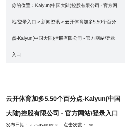
你的位置：
Kaiyun(中国大陆)控股有限公司 - 官方网
站/登录入口
>
新闻资讯
> 云开体育加多5.50个百分
点-Kaiyun(中国大陆)控股有限公司 - 官方网站/登录
入口
云开体育加多5.50个百分点-Kaiyun(中国
大陆)控股有限公司 - 官方网站/登录入口
发布日期：
点击次数：
2026-05-08 09:58
198