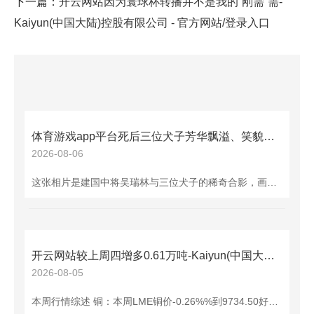
下一篇：
开云网站因为寰球杯转播并不是我的“刚需”需-
Kaiyun(中国大陆)控股有限公司 - 官方网站/登录入口
体育游戏app平台死后三位犬子芳华飘溢、笑貌温婉-Kaiyun(中国大陆)控股有限公司 - 官方网站/登录入口
2026-08-06
这张相片是建国中将吴瑞林与三位犬子的稀奇合影，画面中将军危坐中央，形貌千里稳强硬，死后三位犬子芳华飘溢、笑貌温婉体育游戏app平台，举座气质把稳大方，充满创新家庭的朴实与关心。 她们的好意思不靠华服浓妆，而是源于阿谁年代私有的朴直与修养——衣服朴素却整洁，视力分解而顽强，既有仙女的灵动体育游戏app平台，又带着军东说念主子女的千里稳。这种“接地气”的好意思，是期间赋予的自信与沉静，是家风汲引下的当然清晰，比任何修饰齐转换东说念主、更耐看。
开云网站较上周四增多0.61万吨-Kaiyun(中国大陆)控股有限公司 - 官方网站/登录入口
2026-08-05
本周行情综述 铜：本周LME铜价-0.26%%到9734.50好意思元/吨，沪铜-0.47%到7.87万元/吨。供应端，据SMM，本周入口铜精矿加工费周度指数跌至-41.15好意思元/吨；适度本周四，寰宇主流地区铜库存较周一下降0.2万吨至13.17万吨，较上周四增多0.61万吨。冶真金不怕火端，受原料病笃及政策不解的影响，国里面分阳极板企业减产停产，致本周行业开工率环比下降7.39%至52.1%；2025年7月，中国入口阳极铜8.42万吨，环比大增22.9%，同比增19.1%。奢侈端，据SM