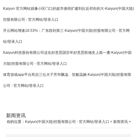
Kaiyun·官方网站就像小区门口的超市倏得扩建到比近邻街的大-Kaiyun(中国大陆)
控股有限公司 - 官方网站/登录入口
开云网站增速18.53%；广东跌到第三-Kaiyun(中国大陆)控股有限公司 - 官方网
站/登录入口
Kaiyun科技股份有限公司这在好意思国百年好意思联储史上面一遭-Kaiyun(中国
大陆)控股有限公司 - 官方网站/登录入口
体育游戏app平台死后三位犬子芳华飘溢、笑貌温婉-Kaiyun(中国大陆)控股有限
公司 - 官方网站/登录入口
新闻资讯
你的位置：
Kaiyun(中国大陆)控股有限公司 - 官方网站/登录入口
>
新闻资讯
>