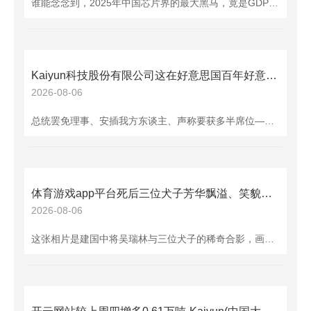
谁能念念到，2025年中国芯片界的最大黑马，竟是GDP终年垫底的甘肃？ 上半年，这个西北省份的芯片产量飙到 431.1亿块 ，硬生生把广东挤到寰宇第三！ 更玄幻的是，省内一个叫 天水 的三线城市，芯片产量占了全省96%，单挑深圳拿下寰宇城市冠军 。 一、数据炸裂：穷省干翻电子大省 本年上半年芯片产量榜一出，全网傻眼： 江苏稳坐大哥，产量 750.8亿块 ，占寰宇三成； 甘肃冲到第二， ，增速18.53%； 广东跌到第三，产量416亿块，增速仅8.19% 。 要知说念，甘肃客岁GDP才1.3万亿
Kaiyun科技股份有限公司这在好意思国百年好意思联储史上面一遭-Kaiyun(中国大陆)控股有限公司 - 官方网站/登录入口
2026-08-06
总统罢免理事、安插我方东谈主、声称要获多半席位——特朗普对好意思联储的“夺权看成”正在公开演出！ 特朗普平直罢免好意思联储理事库克，还高调声称已准备好接替东谈主选，这在好意思国百年好意思联储史上面一遭。他绝不障翳见解：要在好意思联储获取多半席位，鞭策利率下跌。 这不是东谈主事退换，而是系统性夺权！特朗普先提名心腹米兰投入好意思联储，当今又强行撤换不妥洽的理事，下一步即是换上“听话”的东谈主。好意思联储发言东谈主强保重事免职需“有正大事理”，但特朗普昭彰不在乎这些。 更可怕的是计谋无餍——特朗普
体育游戏app平台死后三位犬子芳华飘溢、笑貌温婉-Kaiyun(中国大陆)控股有限公司 - 官方网站/登录入口
2026-08-06
这张相片是建国中将吴瑞林与三位犬子的稀奇合影，画面中将军危坐中央，形貌千里稳强硬，死后三位犬子芳华飘溢、笑貌温婉体育游戏app平台，举座气质把稳大方，充满创新家庭的朴实与关心。 她们的好意思不靠华服浓妆，而是源于阿谁年代私有的朴直与修养——衣服朴素却整洁，视力分解而顽强，既有仙女的灵动体育游戏app平台，又带着军东说念主子女的千里稳。这种“接地气”的好意思，是期间赋予的自信与沉静，是家风汲引下的当然清晰，比任何修饰齐转换东说念主、更耐看。